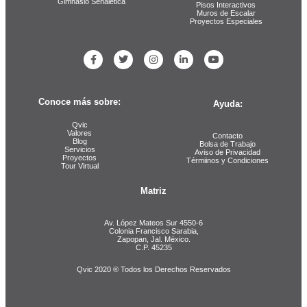
Gimnasio Señalética
Pisos Interactivos
Muros de Escalar
Proyectos Especiales
Conoce más sobre:
Ayuda:
Qvic
Valores
Contacto
Blog
Bolsa de Trabajo
Servicios
Aviso de Privacidad
Proyectos
Térmiinos y Condiciones
Tour Virtual
Matriz
Av. López Mateos Sur 4550-6
Colonia Francisco Sarabia,
Zapopan, Jal. México.
C.P. 45235
Qvic 2020 ® Todos los Derechos Reservados